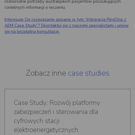
różnorodne potrzeby australijskich pacjentów poszukujących
rzetelnych informacji o leczeniu.
Interesuje Cię rozwiązanie opisane w tym “Integracja PingOne z
AEM Case Study”? Skontaktuj się z naszymi specjalistami i umów
się na bezpłatną konsultację.
Zobacz inne
case studies
Case Study: Rozwój platformy
zabezpieczeń i sterowania dla
cyfrowych stacji
elektroenergetycznych